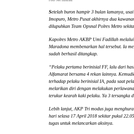
Foto Net Ilustrasi
S
etelah buron hampir 3 bulan lamanya, usai
Imopuro, Metro Pusat akhirnya dua kawanan
dilupuhkan Team Opsnal Polres Metro sekita
Kapolres Metro AKBP Umi Fadillah melalui 
Maradona membenarkan hal tersebut. Ia me
sudah berhasil ditangkap.
“Pelaku pertama berinisial FF, lalu dari ha
Alfamarat bersama 4 rekan lainnya. Kemud
terhadap pelaku berinisial IA, pada saat 
melarikan diri dengan melakukan perlawana
terukur kearah kaki pelaku. Ya 3 tersangka 
Lebih lanjut, AKP Tri modus juga menghurai
hari selasa 17 April 2018 sekitar pukul 22.
tugas untuk melancarkan aksinya.