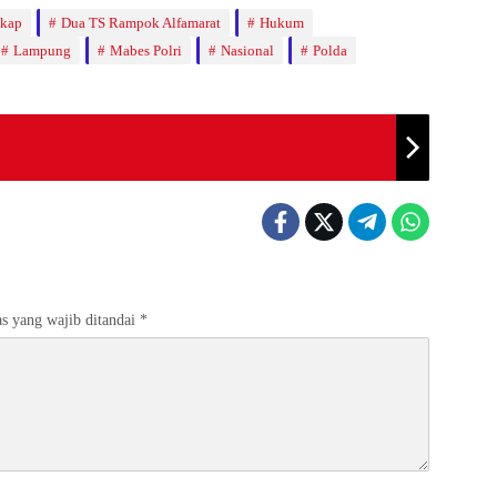
gkap
Dua TS Rampok Alfamarat
Hukum
Lampung
Mabes Polri
Nasional
Polda
s yang wajib ditandai
*