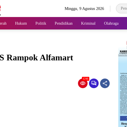
Minggu, 9 Agustus 2026
erah
Hukum
Politik
Pendidikan
Kriminal
Olahraga
TS Rampok Alfamart
1246