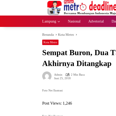
Langsung
ke
konten
Lampung
Nasional
Advetorial
Da
Beranda
Kota Metro
Kota Metro
Sempat Buron, Dua 
Akhirnya Ditangkap
Admin
2 Min Baca
Juni 25, 2018
Foto Net Ilustrasi
Post Views:
1,246