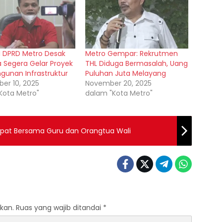
II DPRD Metro Desak
Metro Gempar: Rekrutmen
a Segera Gelar Proyek
THL Diduga Bermasalah, Uang
unan Infrastruktur
Puluhan Juta Melayang
er 10, 2025
November 20, 2025
Kota Metro"
dalam "Kota Metro"
Rapat Bersama Guru dan Orangtua Wali
kan.
Ruas yang wajib ditandai
*