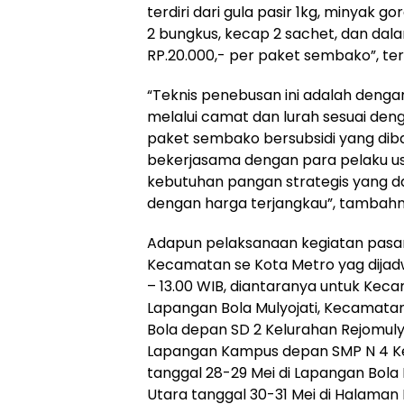
terdiri dari gula pasir 1kg, minyak g
2 bungkus, kecap 2 sachet, dan da
RP.20.000,- per paket sembako”, te
“Teknis penebusan ini adalah deng
melalui camat dan lurah sesuai deng
paket sembako bersubsidi yang dib
bekerjasama dengan para pelaku u
kebutuhan pangan strategis yang d
dengan harga terjangkau”, tambahn
Adapun pelaksanaan kegiatan pasar r
Kecamatan se Kota Metro yag dijadwa
– 13.00 WIB, diantaranya untuk Kec
Lapangan Bola Mulyojati, Kecamatan
Bola depan SD 2 Kelurahan Rejomuly
Lapangan Kampus depan SMP N 4 Ke
tanggal 28-29 Mei di Lapangan Bol
Utara tanggal 30-31 Mei di Halaman