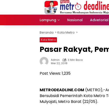
Langsung
ke
konten
Lampung
Nasional
Advetorial
Beranda
Kota Metro
Kota Metro
Pasar Rakyat, Pe
Admin
3 Min Baca
Mei 22, 2018
Post Views:
1,235
METRODEADLINE.COM
(METRO),-Ac
Bersubsidi Pemerintah Kota Metro T
Mulyojati, Metro Barat (22/05).