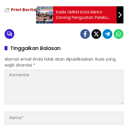
Print Berita
Kadis UMKM Kota Metro
Dorong Penguatan Pelaku
Usaha Lewat “Jumat Jajan
Metro Bahagia”
Tinggalkan Balasan
Alamat email Anda tidak akan dipublikasikan.
Ruas yang
wajib ditandai
*