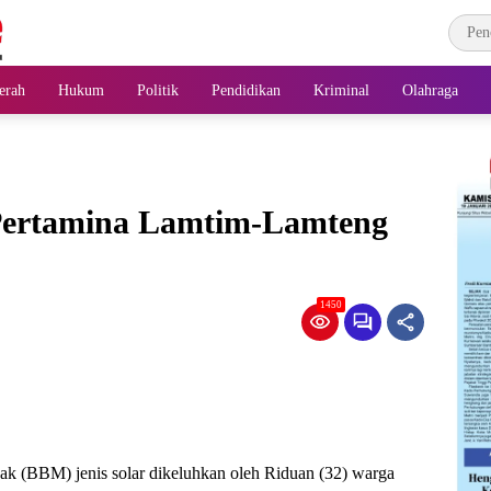
erah
Hukum
Politik
Pendidikan
Kriminal
Olahraga
Pertamina Lamtim-Lamteng
1450
k (BBM) jenis solar dikeluhkan oleh Riduan (32) warga