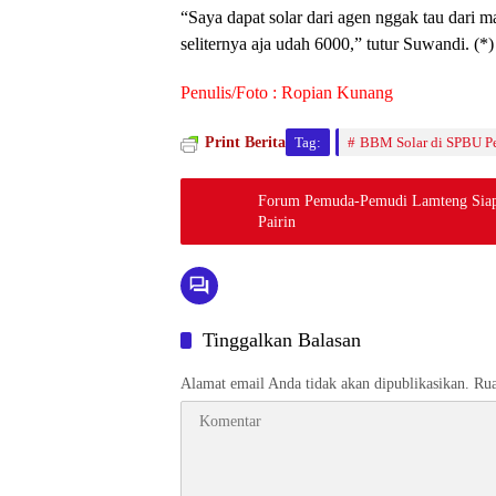
“Saya dapat solar dari agen nggak tau dari m
seliternya aja udah 6000,” tutur Suwandi. (*)
Penulis/Foto : Ropian Kunang
Print Berita
Tag:
BBM Solar di SPBU P
Forum Pemuda-Pemudi Lamteng Siap 
Pairin
Tinggalkan Balasan
Alamat email Anda tidak akan dipublikasikan.
Rua