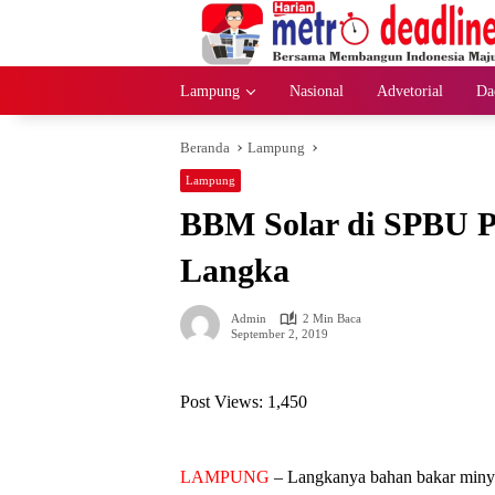
Langsung
ke
konten
Lampung
Nasional
Advetorial
Da
Beranda
Lampung
Lampung
BBM Solar di SPBU 
Langka
Admin
2 Min Baca
September 2, 2019
Post Views:
1,450
LAMPUNG
– Langkanya bahan bakar minya