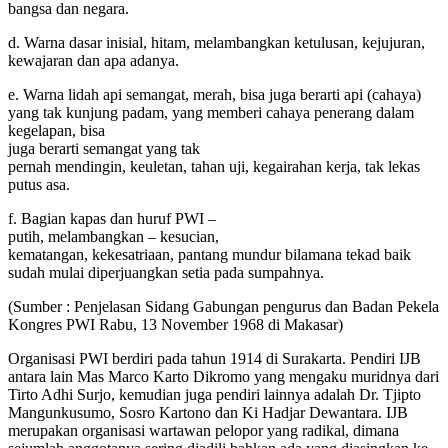
bangsa dan negara.
d. Warna dasar inisial, hitam, melambangkan ketulusan, kejujuran,
kewajaran dan apa adanya.
e. Warna lidah api semangat, merah, bisa juga berarti api (cahaya)
yang tak kunjung padam, yang memberi cahaya penerang dalam
kegelapan, bisa
juga berarti semangat yang tak
pernah mendingin, keuletan, tahan uji, kegairahan kerja, tak lekas
putus asa.
f. Bagian kapas dan huruf PWI –
putih, melambangkan – kesucian,
kematangan, kekesatriaan, pantang mundur bilamana tekad baik
sudah mulai diperjuangkan setia pada sumpahnya.
(Sumber : Penjelasan Sidang Gabungan pengurus dan Badan Pekela
Kongres PWI Rabu, 13 November 1968 di Makasar)
Organisasi PWI berdiri pada tahun 1914 di Surakarta. Pendiri IJB
antara lain Mas Marco Karto Dikromo yang mengaku muridnya dari
Tirto Adhi Surjo, kemudian juga pendiri lainnya adalah Dr. Tjipto
Mangunkusumo, Sosro Kartono dan Ki Hadjar Dewantara. IJB
merupakan organisasi wartawan pelopor yang radikal, dimana