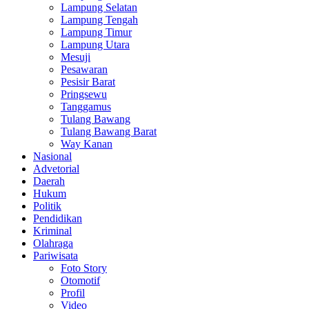
Lampung Selatan
Lampung Tengah
Lampung Timur
Lampung Utara
Mesuji
Pesawaran
Pesisir Barat
Pringsewu
Tanggamus
Tulang Bawang
Tulang Bawang Barat
Way Kanan
Nasional
Advetorial
Daerah
Hukum
Politik
Pendidikan
Kriminal
Olahraga
Pariwisata
Foto Story
Otomotif
Profil
Video