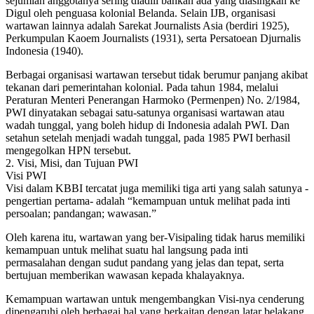
sejumlah anggotanya sering diadili bahkan ada yang diasingkan ke
Digul oleh penguasa kolonial Belanda. Selain IJB, organisasi
wartawan lainnya adalah Sarekat Journalists Asia (berdiri 1925),
Perkumpulan Kaoem Journalists (1931), serta Persatoean Djurnalis
Indonesia (1940).
Berbagai organisasi wartawan tersebut tidak berumur panjang akibat
tekanan dari pemerintahan kolonial. Pada tahun 1984, melalui
Peraturan Menteri Penerangan Harmoko (Permenpen) No. 2/1984,
PWI dinyatakan sebagai satu-satunya organisasi wartawan atau
wadah tunggal, yang boleh hidup di Indonesia adalah PWI. Dan
setahun setelah menjadi wadah tunggal, pada 1985 PWI berhasil
mengegolkan HPN tersebut.
2. Visi, Misi, dan Tujuan PWI
Visi PWI
Visi dalam KBBI tercatat juga memiliki tiga arti yang salah satunya -
pengertian pertama- adalah “kemampuan untuk melihat pada inti
persoalan; pandangan; wawasan.”
Oleh karena itu, wartawan yang ber-Visipaling tidak harus memiliki
kemampuan untuk melihat suatu hal langsung pada inti
permasalahan dengan sudut pandang yang jelas dan tepat, serta
bertujuan memberikan wawasan kepada khalayaknya.
Kemampuan wartawan untuk mengembangkan Visi-nya cenderung
dipengaruhi oleh berbagai hal yang berkaitan dengan latar belakang