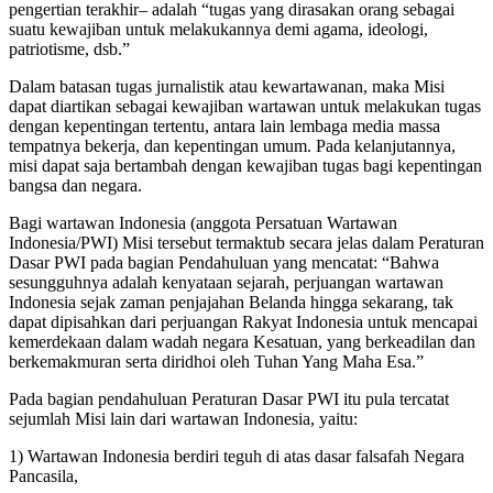
pengertian terakhir– adalah “tugas yang dirasakan orang sebagai
suatu kewajiban untuk melakukannya demi agama, ideologi,
patriotisme, dsb.”
Dalam batasan tugas jurnalistik atau kewartawanan, maka Misi
dapat diartikan sebagai kewajiban wartawan untuk melakukan tugas
dengan kepentingan tertentu, antara lain lembaga media massa
tempatnya bekerja, dan kepentingan umum. Pada kelanjutannya,
misi dapat saja bertambah dengan kewajiban tugas bagi kepentingan
bangsa dan negara.
Bagi wartawan Indonesia (anggota Persatuan Wartawan
Indonesia/PWI) Misi tersebut termaktub secara jelas dalam Peraturan
Dasar PWI pada bagian Pendahuluan yang mencatat: “Bahwa
sesungguhnya adalah kenyataan sejarah, perjuangan wartawan
Indonesia sejak zaman penjajahan Belanda hingga sekarang, tak
dapat dipisahkan dari perjuangan Rakyat Indonesia untuk mencapai
kemerdekaan dalam wadah negara Kesatuan, yang berkeadilan dan
berkemakmuran serta diridhoi oleh Tuhan Yang Maha Esa.”
Pada bagian pendahuluan Peraturan Dasar PWI itu pula tercatat
sejumlah Misi lain dari wartawan Indonesia, yaitu:
1) Wartawan Indonesia berdiri teguh di atas dasar falsafah Negara
Pancasila,