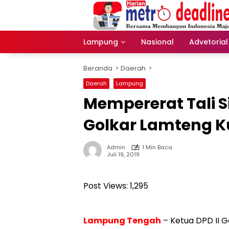
Langsung
ke
konten
Lampung
Nasional
Advetorial
Beranda
Daerah
Daerah
Lampung
Mempererat Tali S
Golkar Lamteng K
Admin
1 Min Baca
Juli 19, 2019
Post Views:
1,295
Lampung Tengah
– Ketua DPD II 