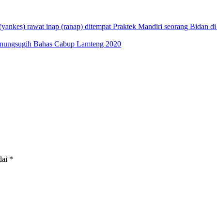
(yankes) rawat inap (ranap) ditempat Praktek Mandiri seorang Bidan d
unungsugih Bahas Cabup Lamteng 2020
dai
*