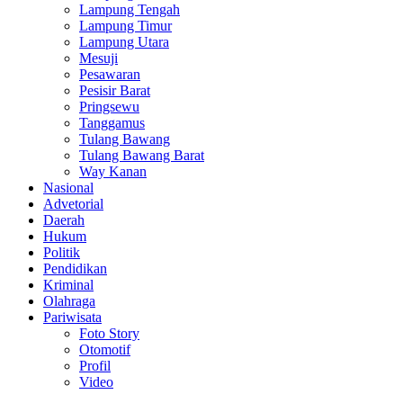
Lampung Tengah
Lampung Timur
Lampung Utara
Mesuji
Pesawaran
Pesisir Barat
Pringsewu
Tanggamus
Tulang Bawang
Tulang Bawang Barat
Way Kanan
Nasional
Advetorial
Daerah
Hukum
Politik
Pendidikan
Kriminal
Olahraga
Pariwisata
Foto Story
Otomotif
Profil
Video