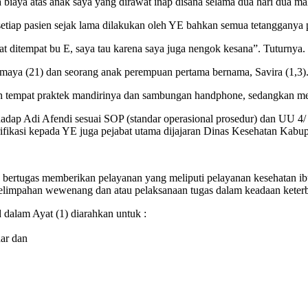
 biaya atas anak saya yang dirawat inap disana selama dua hari dua m
setiap pasien sejak lama dilakukan oleh YE bahkan semua tetangganya p
t ditempat bu E, saya tau karena saya juga nengok kesana”. Tuturnya.
smaya (21) dan seorang anak perempuan pertama bernama, Savira (1,3)
umah tempat praktek mandirinya dan sambungan handphone, sedangkan me
rhadap Adi Afendi sesuai SOP (standar operasional prosedur) dan UU 
rifikasi kepada YE juga pejabat utama dijajaran Dinas Kesehatan Kab
 bertugas memberikan pelayanan yang meliputi pelayanan kesehatan ib
elimpahan wewenang dan atau pelaksanaan tugas dalam keadaan keterba
dalam Ayat (1) diarahkan untuk :
dar dan