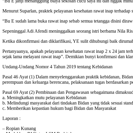
“Bu E janji menanggung biaya sekolah cucu saya itu dan nggak minta
Menurut Suparlan, praktek pelayanan kesehatan rawat inap terhadap 
“Bu E sudah lama buka rawat inap sebab semua tetangga disini dirawa
Sepeninggal Adi Afendi meninggalkan seorang istri berbama Nila Ri
Ketika dikonfirmasi dan diklarifikasi, YE sulit dihubungi baik dir
Pertanyaanya, apakah pelayanan kesehatan rawat inap 2 x 24 jam te
sejak lama melayani rawat inap”. Demikian bunyi konfirmasi dan kla
Undang-Undang Nomor 4 Tahun 2019 tentang Kebidanan
Pasal 46 Ayat (1) Dalam menyelenggarakan praktik kebidanan, Bidan
perempuan dan keluarga berencana, pelaksanaan tugas berdasarkan p
Pasal 69 Ayat (2) Pembinaan dan Pengawasan sebagaimana dimaksud 
a. Meningkatkan mutu pelayanan Kebidanan
b. Melindungi masyarakat dari tindakan Bidan yang tidak sesuai stan
c. Memberikan kepastian hukum bagi Bidan dan Masyarakat
Laporan :
– Ropian Kunang