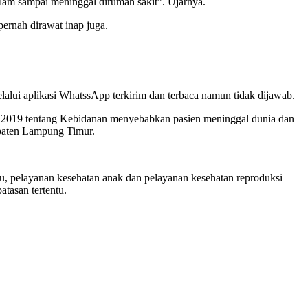
alam sampai meninggal dirumah sakit”. Ujarnya.
ernah dirawat inap juga.
.
lalui aplikasi WhatssApp terkirim dan terbaca namun tidak dijawab.
4/ 2019 tentang Kebidanan menyebabkan pasien meninggal dunia dan
upaten Lampung Timur.
u, pelayanan kesehatan anak dan pelayanan kesehatan reproduksi
tasan tertentu.