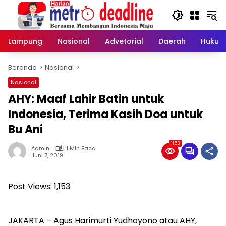
Langsung
ke
konten
Lampung
Nasional
Advetorial
Daerah
Hukum
Beranda
Nasional
Nasional
AHY: Maaf Lahir Batin untuk
Indonesia, Terima Kasih Doa untuk
Bu Ani
1153
Admin
1 Min Baca
Juni 7, 2019
Post Views:
1,153
JAKARTA – Agus Harimurti Yudhoyono atau AHY,