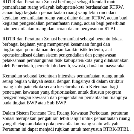
RDTR dan Peraturan Zonasi berfungsi sebagai kendali mutu
pemanfaatan ruang wilayah kabupaten/kota berdasarkan RTRW,
acuan bagi kegiatan pemanfaatan ruang yang lebih rinci dari
kegiatan pemanfaatan ruang yang diatur dalam RTRW, acuan bagi
kegiatan pengendalian pemanfaatan ruang, acuan bagi penerbitan
izin pemanfaatan ruang dan acuan dalam penyusunan RTBL.
RDTR dan Peraturan Zonasi bermanfaat sebagai penentu lokasi
berbagai kegiatan yang mempunyai kesamaan fungsi dan
lingkungan permukiman dengan karakteristik tertentu, alat
operasionalisasi dalam sistem pengendalian dan pengawasan
pelaksanaan pembangunan fisik kabupaten/kota yang dilaksanakan
oleh Pemerintah, pemerintah daerah, swasta, dan/atau masyarakat.
Kemudian sebagai ketentuan intensitas pemanfaatan ruang untuk
setiap bagian wilayah sesuai dengan fungsinya di dalam struktur
ruang kabupaten/kota secara keseluruhan dan Ketentuan bagi
penetapan kawasan yang diprioritaskan untuk disusun program
pengembangan kawasan dan pengendalian pemanfaatan ruangnya
pada tingkat BWP atau Sub BWP.
Dalam Sistem Rencana Tata Ruang Kawasan Perkotaan, peraturan
zonasi merupakan pengaturan lebih lanjut untuk pemanfaatan ruang
yang ditetapkan dalam pola pemanfaatan ruang suatu wilayah.
Peraturan ini dapat menjadi rujukan untuk menyusun RTRK/RTBL.