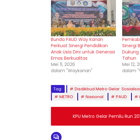
Bunda PAUD Way Kanan
Pemkab
Perkuat Sinergi Pendidikan
Sinergi
Anak Usia Dini untuk Generasi
Dukung W
Emas Berkualitas
Tahun
Mei 11, 2026
Mei 12, 
dalam "Waykanan"
dalam 
Tag:
Disdikbud Metro Gelar Sosialisa
METRO
Nasional
PAUD
KPU Metro Gelar Pemilu Run 20