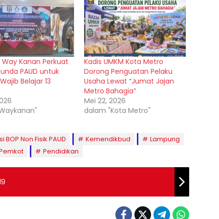
 Way Kanan Perkuat
Kadis UMKM Kota Metro
 Bunda PAUD untuk
Dorong Penguatan Pelaku
ajib Belajar 13
Usaha Lewat “Jumat Jajan
Metro Bahagia”
2026
Mei 22, 2026
"Waykanan"
dalam "Kota Metro"
si BOP Non Fisik PAUD
Kemendikbud
Lampung
Pemkot
Pendidikan
19