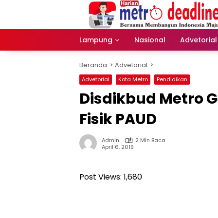
Langsung
ke
konten
Lampung
Nasional
Advetorial
Beranda
Advetorial
Advetorial
Kota Metro
Pendidikan
Disdikbud Metro G
Fisik PAUD
Admin
2 Min Baca
April 6, 2019
Post Views:
1,680